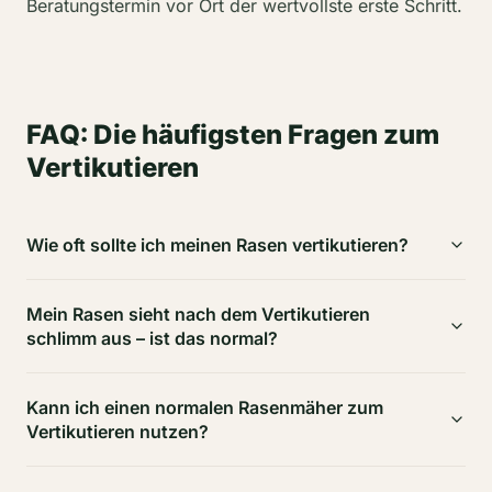
Beratungstermin vor Ort der wertvollste erste Schritt.
FAQ: Die häufigsten Fragen zum
Vertikutieren
Wie oft sollte ich meinen Rasen vertikutieren?
Für die meisten Gärten im Raum Oldenburg empfehle
Mein Rasen sieht nach dem Vertikutieren
ich einmal jährlich im Frühjahr. Bei starkem Moos- oder
schlimm aus – ist das normal?
Filzbefall kann eine zweite Behandlung im Frühherbst
sinnvoll sein.
Ja, absolut. Nach dem Vertikutieren sieht der Rasen oft
Kann ich einen normalen Rasenmäher zum
struppig und braun aus. Das ist kein Schaden, sondern
Vertikutieren nutzen?
das herausgearbeitete Material. Nach dem Abharken
und mit ausreichend Wasser und Dünger erholt er sich
Nein. Ein Rasenmäher schneidet das Gras, ein