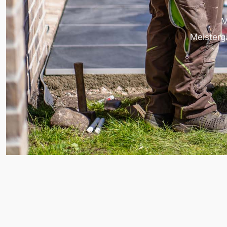
M
Meistergä