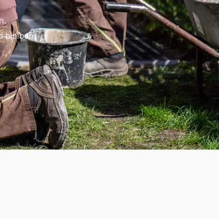
n.
d bleiben.