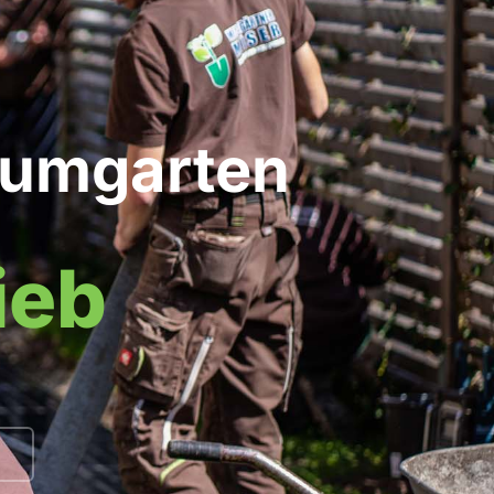
raumgarten
ieb